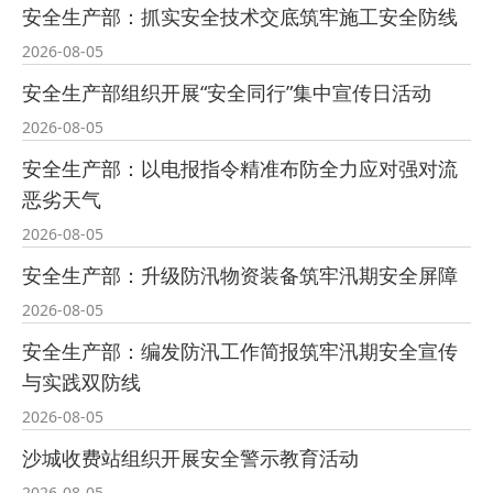
安全生产部：抓实安全技术交底筑牢施工安全防线
2026-08-05
安全生产部组织开展“安全同行”集中宣传日活动
2026-08-05
安全生产部：以电报指令精准布防全力应对强对流
恶劣天气
2026-08-05
安全生产部：升级防汛物资装备筑牢汛期安全屏障
2026-08-05
安全生产部：编发防汛工作简报筑牢汛期安全宣传
与实践双防线
2026-08-05
沙城收费站组织开展安全警示教育活动
2026-08-05