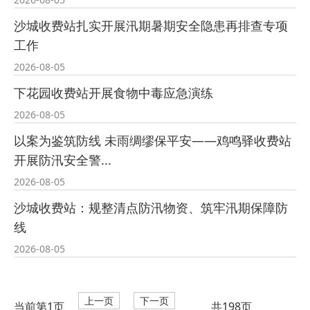
沙城收费站扎实开展汛期暑期安全隐患再排查专项
工作
2026-08-05
下花园收费站开展食物中毒应急演练
2026-08-05
以案为鉴筑防线 未雨绸缪保平安——鸡鸣驿收费站
开展防汛安全警...
2026-08-05
沙城收费站：规整清点防汛物资、筑牢汛期保障防
线
2026-08-05
上一页
下一页
当前第1页
共198页