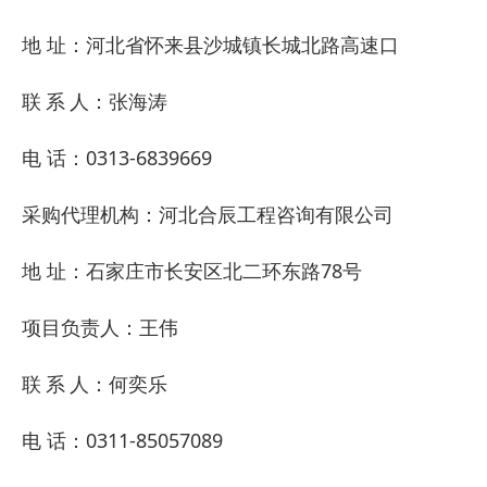
地
址：河北省怀来县沙城镇长城北路高速口
联
系
人：张海涛
电
话：
0313-6839669
采购代理机构：河北合辰工程咨询有限公司
地
址：石家庄市长安区北二环东路
78号
项目负责人：王伟
联
系
人：何奕乐
电
话：
0311-85057089